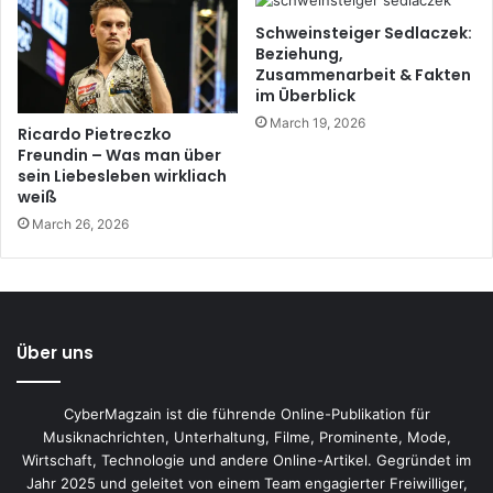
Schweinsteiger Sedlaczek:
Beziehung,
Zusammenarbeit & Fakten
im Überblick
March 19, 2026
Ricardo Pietreczko
Freundin – Was man über
sein Liebesleben wirkliach
weiß
March 26, 2026
Über uns
CyberMagzain ist die führende Online-Publikation für
Musiknachrichten, Unterhaltung, Filme, Prominente, Mode,
Wirtschaft, Technologie und andere Online-Artikel. Gegründet im
Jahr 2025 und geleitet von einem Team engagierter Freiwilliger,