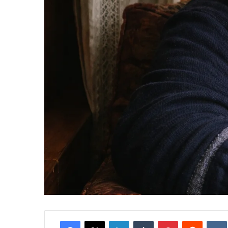
Facebook
X
LinkedIn
Tumblr
Pinterest
Reddit