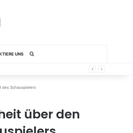
Search for
KTIERE UNS
d des Schauspielers
heit über den
uspielers