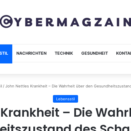
STIL
NACHRICHTEN
TECHNIK
GESUNDHEIT
KONTA
 Leben, Liebe & Wahrheit hinter den Gerüchten
il
/
John Nettles Krankheit – Die Wahrheit über den Gesundheitszustan
Lebensstil
 Krankheit – Die Wahr
itszustand des Scha