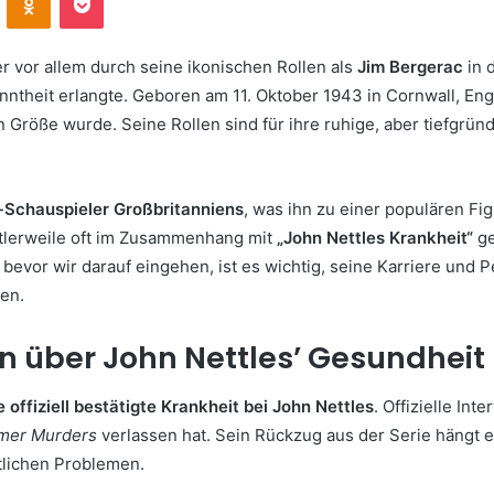
der vor allem durch seine ikonischen Rollen als
Jim Bergerac
in 
ntheit erlangte. Geboren am 11. Oktober 1943 in Cornwall, Eng
 Größe wurde. Seine Rollen sind für ihre ruhige, aber tiefgrün
i-Schauspieler Großbritanniens
, was ihn zu einer populären Fi
ttlerweile oft im Zusammenhang mit
„John Nettles Krankheit“
ge
vor wir darauf eingehen, ist es wichtig, seine Karriere und Pe
zen.
 über John Nettles’ Gesundheit
e offiziell bestätigte Krankheit bei John Nettles
. Offizielle In
mer Murders
verlassen hat. Sein Rückzug aus der Serie hängt 
lichen Problemen.