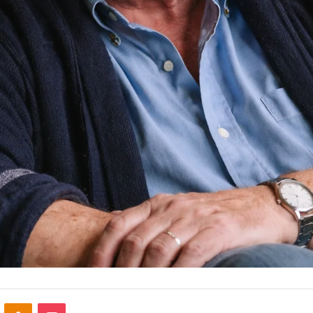
VKontakte
Odnoklassniki
Pocket