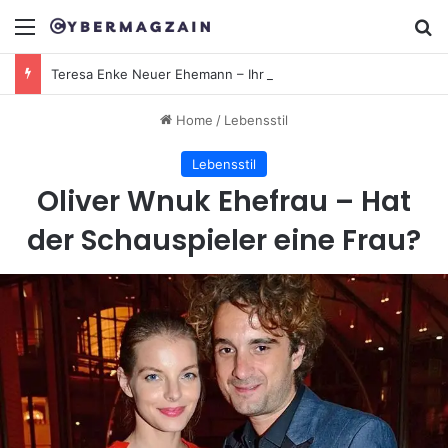
Menu
Se
Teresa Enke Neuer Ehemann – Ihr Leben, Liebe & Wahrheit hinter den Gerüchten
Home
/
Lebensstil
Lebensstil
Oliver Wnuk Ehefrau – Hat
der Schauspieler eine Frau?