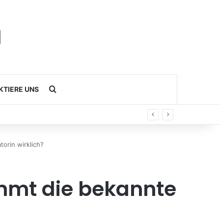
Search for
KTIERE UNS
orin wirklich?
ommt die bekannte
?