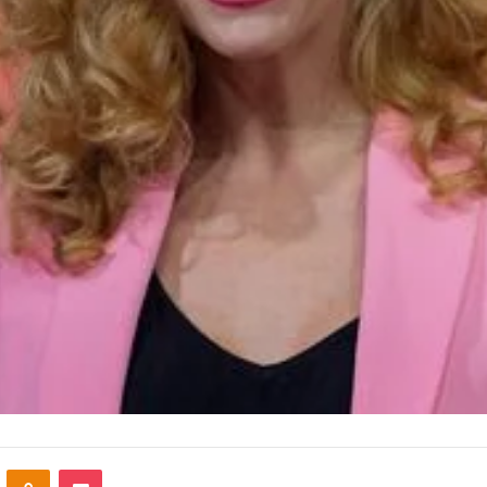
VKontakte
Odnoklassniki
Pocket